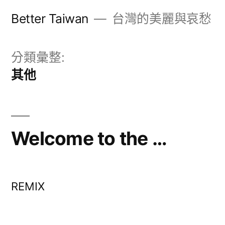
跳
Better Taiwan
台灣的美麗與哀愁
至
主
分類彙整:
要
其他
內
容
Welcome to the …
REMIX