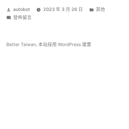
作
分
autobot
2023 年 3 月 26 日
其他
者:
在
類:
發佈留言
〈Welcome
to
the
Better Taiwan
,
本站採用 WordPress 建置
…〉